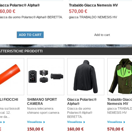
iacca Polartec® Alpha®
Trabaldo Giacca Nemesis HV
60,00 €
570,00 €
iacca da uomo Polartec® Alpha® BERETTA.
giacca TRABALDO NEMESIS HV
ADD TO CART
Add to cart
TTERISTICHE PRODOTTI
I FIOCCHI
SHIMANO SPORT
Giacca Polartec®
Trabaldo Giac
2
CAMERA
Alpha®
Nemesis HV
ima sui bossoli
Nuova telecamera
Giacca da uomo
giacca TRABAL
 cal. 12.
shimano sport camera
Polartec® Alpha®
NEMESIS HV
e da...
BERETTA.
za
Visualizza
Visualizza
Visualizza
€
150,00 €
160,00 €
570,00 €