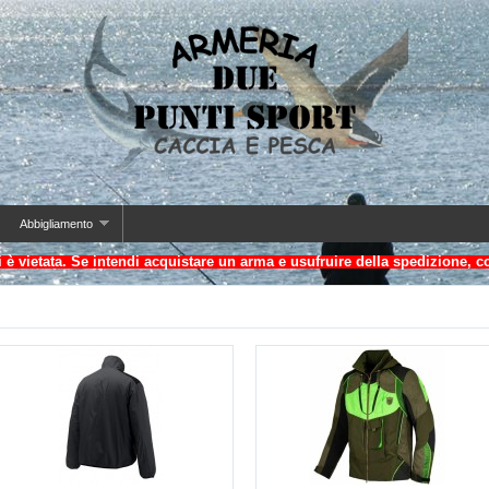
Abbigliamento
i è vietata. Se intendi acquistare un arma e usufruire della spedizione, c