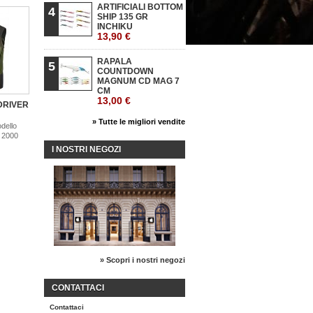
ARTIFICIALI BOTTOM
4
SHIP 135 GR
INCHIKU
13,90 €
RAPALA
5
COUNTDOWN
MAGNUM CD MAG 7
CM
13,00 €
 DRIVER
» Tutte le migliori vendite
dello
 2000
I NOSTRI NEGOZI
» Scopri i nostri negozi
CONTATTACI
Contattaci