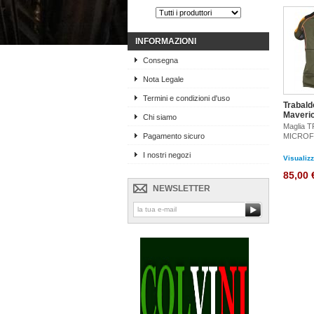
INFORMAZIONI
Consegna
Nota Legale
Termini e condizioni d'uso
Trabald
Maveri
Chi siamo
Maglia 
Pagamento sicuro
MICRO
I nostri negozi
Visualiz
85,00 
NEWSLETTER