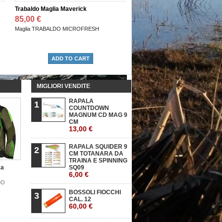
Trabaldo Maglia Maverick
Pantalone TRABALDO SUMMI
85,00 €
300,00 €
Maglia TRABALDO MICROFRESH
Pantalone trabaldo modello SUMMI
ADD TO CART
Add to cart
MIGLIORI VENDITE
RAPALA
1
COUNTDOWN
MAGNUM CD MAG 9
CM
13,00 €
RAPALA SQUIDER 9
2
CM TOTANARA DA
TRAINA E SPINNING
ca
SQ09
6,00 €
DO
BOSSOLI FIOCCHI
3
CAL. 12
60,00 €