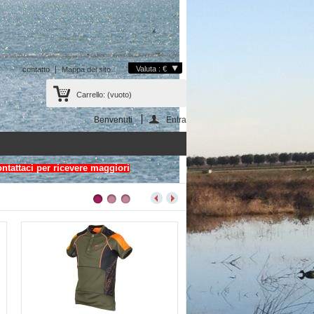
Valuta : €
contatto
Mappa del sito
Carrello:
(vuoto)
Benvenuti
Entra
ontattaci per ricevere maggiori