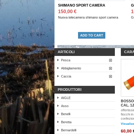
SHIMANO SPORT CAMERA
G
150,00 €
1
Nuova telecamera shimano sport camera
G
ADD TO CART
ARTICOLI
CARA
Pesca
Abbigliamento
Caccia
PRODUTTORI
AIGLE
BOSSOL
CAL. 1
Asso
offertiss
Benelli
fiocchi in
confezion
Beretta
Visualiz
Bernardelli
60,00 