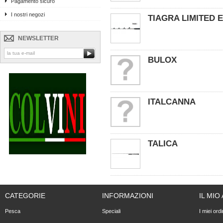
Pagamento sicuro
I nostri negozi
TIAGRA LIMITED 
NEWSLETTER
BULOX
ITALCANNA
TALICA
CATEGORIE
INFORMAZIONI
IL MI
Pesca
Speciali
I miei ordi