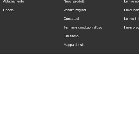
Abbigliamento
Nuovi prodotti
Le mie not
Caccia
Vendite migliori
I miei indir
Contattaci
Le mie in
Termini e condizioni d'uso
I miei prod
Chi siamo
Mappa del sito