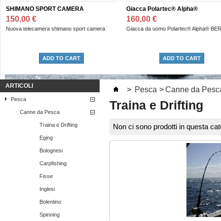
SHIMANO SPORT CAMERA
Giacca Polartec® Alpha®
150,00 €
160,00 €
Nuova telecamera shimano sport camera
Giacca da uomo Polartec® Alpha® BE
ADD TO CART
ADD TO CART
ARTICOLI
>
Pesca
>
Canne da Pesc
Pesca
Traina e Drifting
Canne da Pesca
Traina e Drifting
Non ci sono prodotti in questa cat
Eging
Bolognesi
Carpfishing
Fisse
Inglesi
Bolentino
Spinning