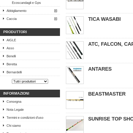
Ecoscandagli e Gps
Abbigliamento
TICA WASABI
Caccia
PRODUTTORI
AIGLE
ATC, FALCON, CA
Asso
Benelli
Beretta
ANTARES
Bernardelli
BEASTMASTER
INFORMAZIONI
Consegna
Nota Legale
Termini e condizioni d'uso
SUNRISE TOP SH
Chi siamo