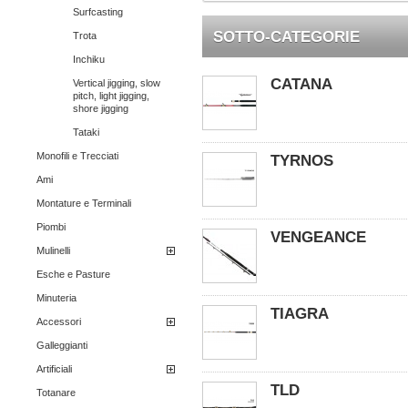
Surfcasting
SOTTO-CATEGORIE
Trota
Inchiku
CATANA
Vertical jigging, slow
pitch, light jigging,
shore jigging
Tataki
Monofili e Trecciati
TYRNOS
Ami
Montature e Terminali
Piombi
VENGEANCE
Mulinelli
Esche e Pasture
Minuteria
TIAGRA
Accessori
Galleggianti
Artificiali
TLD
Totanare