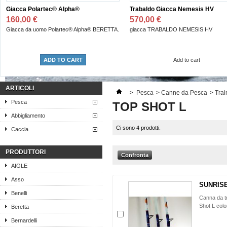
Giacca Polartec® Alpha®
Trabaldo Giacca Nemesis HV
160,00 €
570,00 €
Giacca da uomo Polartec® Alpha® BERETTA.
giacca TRABALDO NEMESIS HV
ADD TO CART
Add to cart
ARTICOLI
>
Pesca
>
Canne da Pesca
>
Trai
Pesca
TOP SHOT L
Abbigliamento
Ci sono 4 prodotti.
Caccia
PRODUTTORI
AIGLE
Asso
SUNRISE
Benelli
Canna da tr
Shot L colo
Beretta
Bernardelli