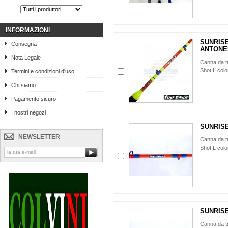
INFORMAZIONI
SUNRISE
Consegna
ANTONE
Nota Legale
Canna da tr
Shot L colo
Termini e condizioni d'uso
Chi siamo
Pagamento sicuro
I nostri negozi
SUNRISE
NEWSLETTER
Canna da tr
Shot L col
SUNRISE
Canna da tr