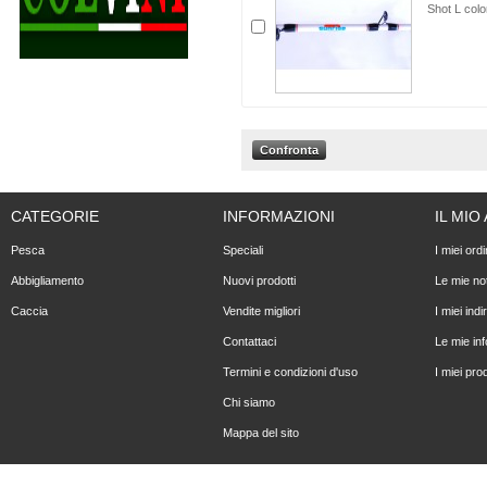
Shot L colo
CATEGORIE
INFORMAZIONI
IL MI
Pesca
Speciali
I miei ordi
Abbigliamento
Nuovi prodotti
Le mie not
Caccia
Vendite migliori
I miei indir
Contattaci
Le mie in
Termini e condizioni d'uso
I miei prod
Chi siamo
Mappa del sito