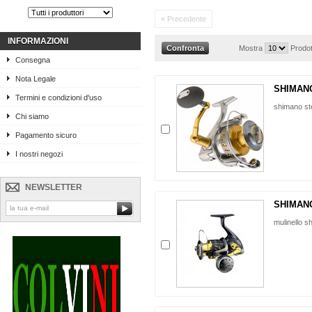
« Precedente
INFORMAZIONI
Mostra
Prodot
Consegna
Nota Legale
SHIMAN
Termini e condizioni d'uso
shimano st
Chi siamo
Pagamento sicuro
I nostri negozi
NEWSLETTER
SHIMANO
mulinello s