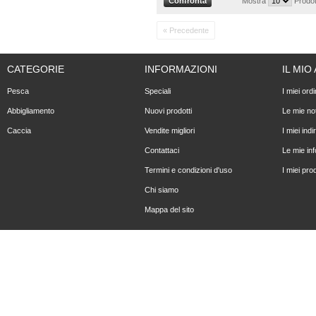
Mostra
Prodot
« Precedente
CATEGORIE
INFORMAZIONI
IL MI
Pesca
Speciali
I miei ordi
Abbigliamento
Nuovi prodotti
Le mie not
Caccia
Vendite migliori
I miei indir
Contattaci
Le mie in
Termini e condizioni d'uso
I miei prod
Chi siamo
Mappa del sito