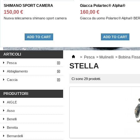
NO SPORT CAMERA
Giacca Polartec® Alpha®
T
 €
160,00 €
lecamera shimano sport camera
Giacca da uomo Polartec® Alpha® BERETTA.
g
ADD TO CART
ADD TO CART
ARTICOLI
>
Pesca
>
Mulinelli
>
Bobina Fiss
Pesca
STELLA
Abbigliamento
Ci sono 29 prodotti.
Caccia
PRODUTTORI
AIGLE
Asso
Benelli
Beretta
Bernardelli