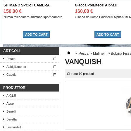
ANO SPORT CAMERA
Giacca Polartec® Alpha®
00 €
160,00 €
elecamera shimano sport camera
Giacca da uomo Polartec® Alpha® BERETTA.
ADD TO CART
ADD TO CART
ARTICOLI
>
Pesca
>
Mulinelli
>
Bobina Fiss
Pesca
VANQUISH
Abbigliamento
Ci sono 10 prodotti.
Caccia
PRODUTTORI
AIGLE
Asso
Benelli
Beretta
Bernardelli