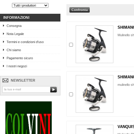
INFORMAZIONI
Consegna
SHIMANO
Nota Legale
Mulinello s
Termini e condizioni d'uso
Chi siamo
Pagamento sicuro
I nostri negozi
SHIMANO
NEWSLETTER
mulinello 
VANQUIS