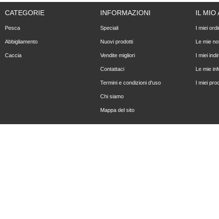
CATEGORIE
INFORMAZIONI
IL MI
Pesca
Speciali
I miei ordi
Abbigliamento
Nuovi prodotti
Le mie not
Caccia
Vendite migliori
I miei indir
Contattaci
Le mie in
Termini e condizioni d'uso
I miei prod
Chi siamo
Mappa del sito