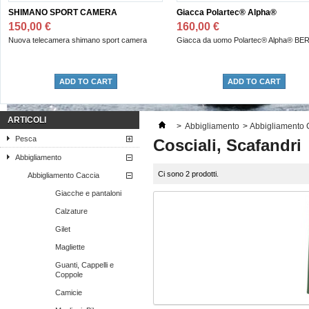
SHIMANO SPORT CAMERA
Giacca Polartec® Alpha®
150,00 €
160,00 €
Nuova telecamera shimano sport camera
Giacca da uomo Polartec® Alpha® BE
ADD TO CART
ADD TO CART
ARTICOLI
>
Abbigliamento
>
Abbigliamento 
Pesca
Cosciali, Scafandri
Abbigliamento
Ci sono 2 prodotti.
Abbigliamento Caccia
Giacche e pantaloni
Calzature
Gilet
Magliette
Guanti, Cappelli e
Coppole
Camicie