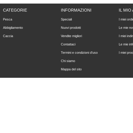
CATEGORIE
INFORMAZIONI
IL MI
Pesca
Speciali
I miei ordi
Abbigliamento
Nuovi prodotti
Le mie not
Caccia
Vendite migliori
I miei indir
Contattaci
Le mie in
Termini e condizioni d'uso
I miei prod
Chi siamo
Mappa del sito