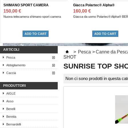
SHIMANO SPORT CAMERA
Giacca Polartec® Alpha®
150,00 €
160,00 €
Nuova telecamera shimano sport camera
Giacca da uomo Polartec® Alpha® BE
ADD TO CART
ADD TO CART
ARTICOLI
>
Pesca
>
Canne da Pesc
SHOT
Pesca
SUNRISE TOP SH
Abbigliamento
Caccia
Non ci sono prodotti in questa cat
PRODUTTORI
AIGLE
Asso
Benelli
Beretta
Bernardelli