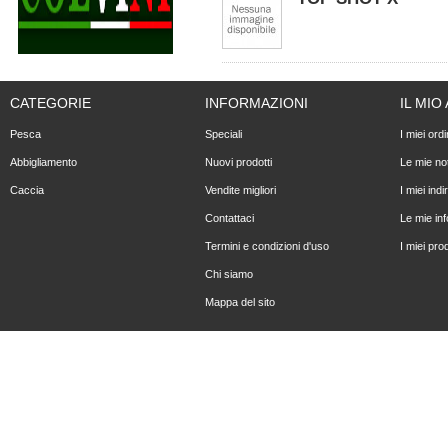
CATEGORIE
INFORMAZIONI
IL MI
Pesca
Speciali
I miei ordi
Abbigliamento
Nuovi prodotti
Le mie not
Caccia
Vendite migliori
I miei indir
Contattaci
Le mie in
Termini e condizioni d'uso
I miei prod
Chi siamo
Mappa del sito