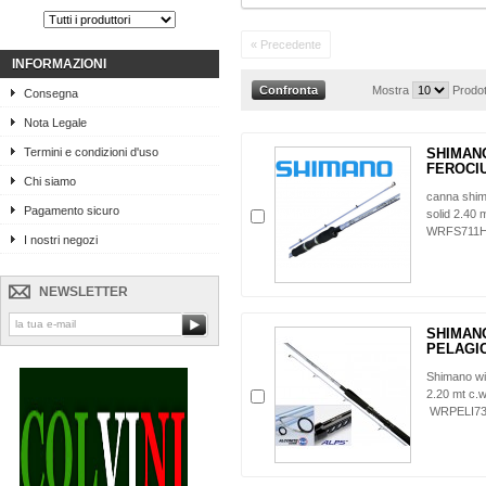
« Precedente
INFORMAZIONI
Mostra
Prodot
Consegna
Nota Legale
Termini e condizioni d'uso
SHIMAN
FEROCI
Chi siamo
canna shim
Pagamento sicuro
solid 2.40 
WRFS711
I nostri negozi
NEWSLETTER
SHIMAN
PELAGIC
Shimano wi
2.20 mt c.w
WRPELI7