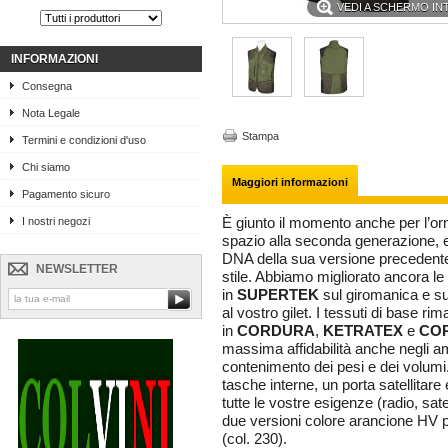
VEDI A SCHERMO I
INFORMAZIONI
Consegna
Nota Legale
Stampa
Termini e condizioni d'uso
Chi siamo
Maggiori informazioni
Pagamento sicuro
I nostri negozi
È giunto il momento anche per l’o
spazio alla seconda generazione,
DNA della sua versione precedent
NEWSLETTER
stile. Abbiamo migliorato ancora le 
in
SUPERTEK
sul giromanica e sui
al vostro gilet. I tessuti di base r
in
CORDURA
,
KETRATEX
e
CO
massima affidabilità anche negli amb
contenimento dei pesi e dei volumi. 5
tasche interne, un porta satellitar
tutte le vostre esigenze (radio, satel
due versioni colore arancione HV p
(col. 230).