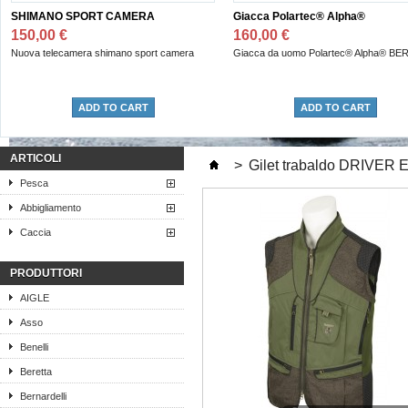
SHIMANO SPORT CAMERA
Giacca Polartec® Alpha®
150,00 €
160,00 €
Nuova telecamera shimano sport camera
Giacca da uomo Polartec® Alpha® BE
ADD TO CART
ADD TO CART
ARTICOLI
>
Gilet trabaldo DRIVER
Pesca
Abbigliamento
Caccia
PRODUTTORI
AIGLE
Asso
Benelli
Beretta
Bernardelli