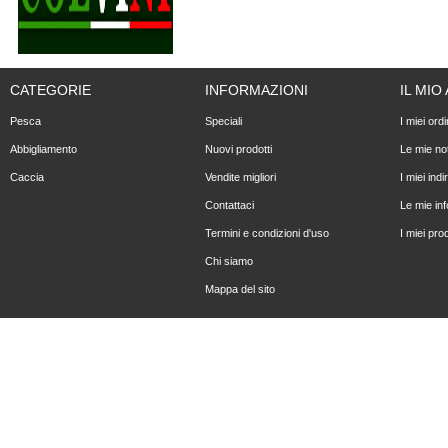
CATEGORIE
INFORMAZIONI
IL MI
Pesca
Speciali
I miei ordi
Abbigliamento
Nuovi prodotti
Le mie not
Caccia
Vendite migliori
I miei indir
Contattaci
Le mie in
Termini e condizioni d'uso
I miei prod
Chi siamo
Mappa del sito