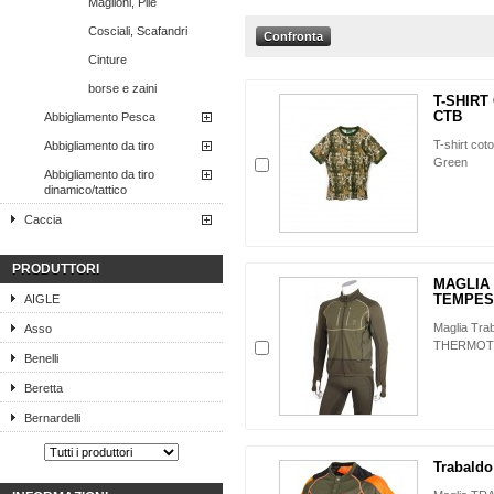
Maglioni, Pile
Cosciali, Scafandri
Cinture
borse e zaini
T-SHIR
CTB
Abbigliamento Pesca
T-shirt cot
Abbigliamento da tiro
Green
Abbigliamento da tiro
dinamico/tattico
Caccia
PRODUTTORI
MAGLIA
TEMPEST
AIGLE
Maglia Tr
Asso
THERMOT
Benelli
Beretta
Bernardelli
Trabaldo