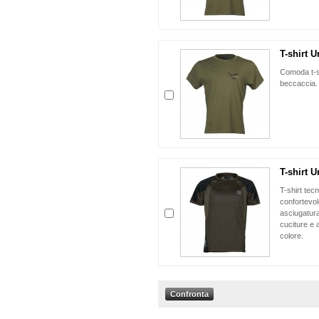
T-shirt 
Comoda t-s
beccaccia
T-shirt 
T-shirt tec
confortevol
asciugatura
cuciture e 
colore.