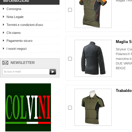
Maglia T
INFORMAZIONI
Consegna
Nota Legale
Termini e condizioni d'uso
Chi siamo
Pagamento sicuro
Maglia S
I nostri negozi
Stryker Com
Polartec® 
massima tr
NEWSLETTER
DUE VARI
BEIGE.
Trabaldo