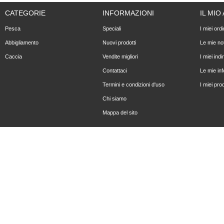
CATEGORIE
INFORMAZIONI
IL MI
Pesca
Speciali
I miei ordi
Abbigliamento
Nuovi prodotti
Le mie not
Caccia
Vendite migliori
I miei indir
Contattaci
Le mie in
Termini e condizioni d'uso
I miei prod
Chi siamo
Mappa del sito