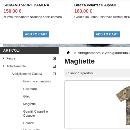
SHIMANO SPORT CAMERA
Giacca Polartec® Alpha®
150,00 €
160,00 €
Nuova telecamera shimano sport camera
Giacca da uomo Polartec® Alpha® BE
ADD TO CART
ADD TO CART
ARTICOLI
>
Abbigliamento
>
Abbigliamento 
Pesca
Magliette
Abbigliamento
Ci sono 10 prodotti.
Abbigliamento Caccia
Giacche e pantaloni
Calzature
Gilet
Magliette
Guanti, Cappelli e
Coppole
Camicie