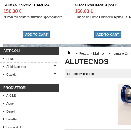
SHIMANO SPORT CAMERA
Giacca Polartec® Alpha®
150,00 €
160,00 €
Nuova telecamera shimano sport camera
Giacca da uomo Polartec® Alpha® BE
ADD TO CART
ADD TO CART
ARTICOLI
>
Pesca
>
Mulinelli
>
Traina e Drif
Pesca
ALUTECNOS
Abbigliamento
Ci sono 16 prodotti.
Caccia
PRODUTTORI
AIGLE
Asso
Benelli
Beretta
Bernardelli