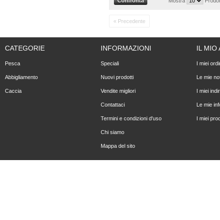
Mostra
Prodot
« Precedente
CATEGORIE
INFORMAZIONI
IL MI
Pesca
Speciali
I miei ordi
Abbigliamento
Nuovi prodotti
Le mie not
Caccia
Vendite migliori
I miei indir
Contattaci
Le mie in
Termini e condizioni d'uso
I miei prod
Chi siamo
Mappa del sito