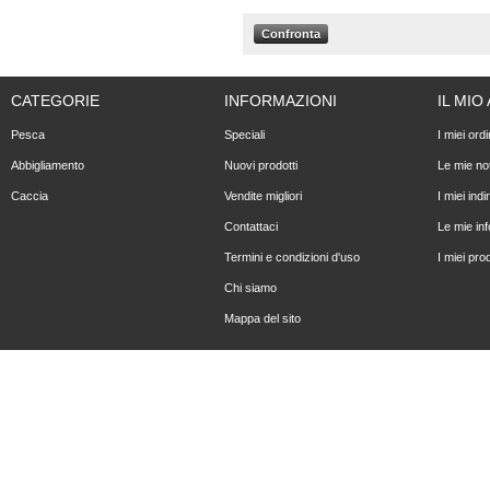
CATEGORIE
INFORMAZIONI
IL MI
Pesca
Speciali
I miei ordi
Abbigliamento
Nuovi prodotti
Le mie not
Caccia
Vendite migliori
I miei indir
Contattaci
Le mie in
Termini e condizioni d'uso
I miei prod
Chi siamo
Mappa del sito