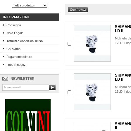
INFORMAZIONI
Consegna
SHIMAN
LD II
Nota Legale
Mulinello 
Termini e condizioni d'uso
12LD II dop
Chi siamo
Pagamento sicuro
I nostri negozi
SHIMAN
NEWSLETTER
LD II
Mulinello 
16LD II dop
SHIMAN
II