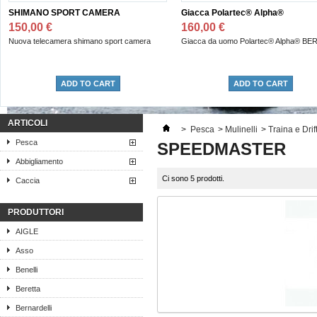
SHIMANO SPORT CAMERA
Giacca Polartec® Alpha®
150,00 €
160,00 €
Nuova telecamera shimano sport camera
Giacca da uomo Polartec® Alpha® BE
ADD TO CART
ADD TO CART
ARTICOLI
>
Pesca
>
Mulinelli
>
Traina e Drif
Pesca
SPEEDMASTER
Abbigliamento
Ci sono 5 prodotti.
Caccia
PRODUTTORI
AIGLE
Asso
Benelli
Beretta
Bernardelli