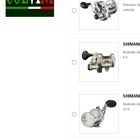
Shimano Sp
velocità
SHIMANO
Mulinello 
8 II
SHIMANO
Mulinello 
10 II