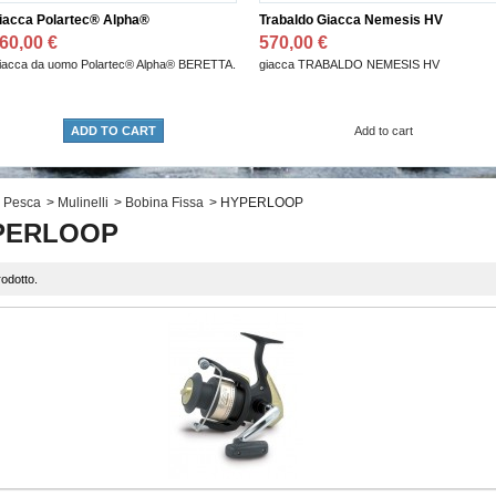
Polartec® Alpha®
Trabaldo Giacca Nemesis HV
T
 €
570,00 €
a uomo Polartec® Alpha® BERETTA.
giacca TRABALDO NEMESIS HV
M
ADD TO CART
Add to cart
Pesca
>
Mulinelli
>
Bobina Fissa
>
HYPERLOOP
PERLOOP
rodotto.