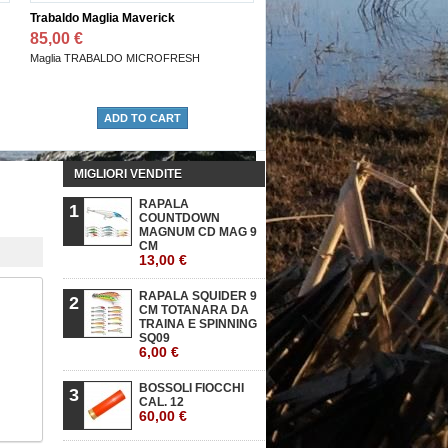
rabaldo Maglia Maverick
Pantalone TRABALDO SUMMIT
85,00 €
300,00 €
aglia TRABALDO MICROFRESH
Pantalone trabaldo modello SUMMIT
ADD TO CART
Add to cart
MIGLIORI VENDITE
RAPALA
1
COUNTDOWN
MAGNUM CD MAG 9
CM
13,00 €
RAPALA SQUIDER 9
2
CM TOTANARA DA
TRAINA E SPINNING
SQ09
6,00 €
BOSSOLI FIOCCHI
3
CAL. 12
60,00 €