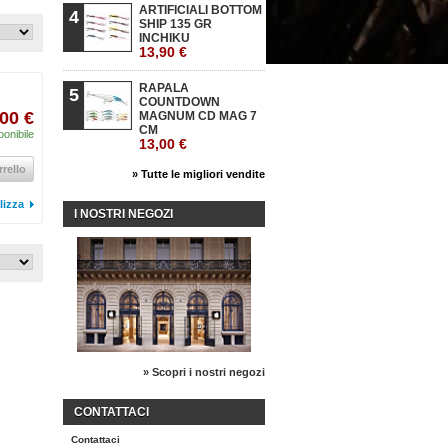
ARTIFICIALI BOTTOM
4
SHIP 135 GR
INCHIKU
13,90 €
RAPALA
5
COUNTDOWN
00 €
MAGNUM CD MAG 7
CM
onibile
13,00 €
rrello
» Tutte le migliori vendite
lizza
I NOSTRI NEGOZI
» Scopri i nostri negozi
CONTATTACI
Contattaci