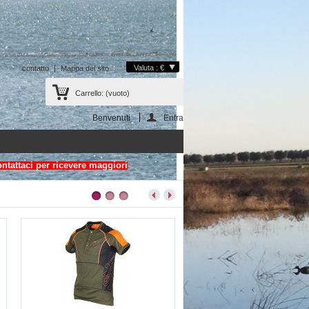
Valuta : €
contatto
Mappa del sito
Carrello:
(vuoto)
Benvenuti
Entra
ontattaci per ricevere maggiori