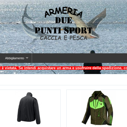
Abbigliamento
i è vietata. Se intendi acquistare un arma e usufruire della spedizione, c