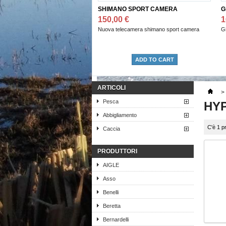
SHIMANO SPORT CAMERA
Giacca 
150,00 €
160,00
Nuova telecamera shimano sport camera
Giacca d
ADD TO CART
ARTICOLI
>
Pesca
HY
Abbigliamento
C'è 1 p
Caccia
PRODUTTORI
AIGLE
Asso
Benelli
Beretta
Bernardelli